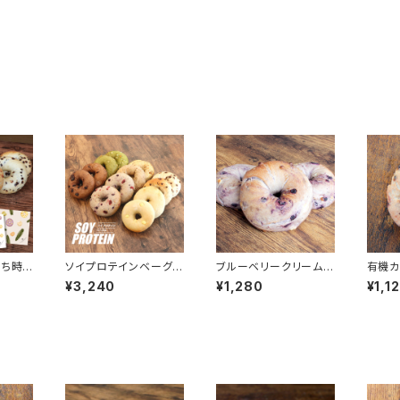
うち時
ソイプロテインベーグル
ブルーベリークリームチ
有機カ
ル10
【全種類お試し】【6種×
ーズ ベーグル【4個】
【4個】
¥3,240
¥1,280
¥1,1
2個セット】