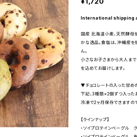
¥1,720
International shipping 
国産 北海道小麦、天然酵母
かな逸品。食塩は、沖縄産を
ん。
小さなお子さまから大人まで
を込めてお届けします。
▼チョコレートの入った甘め
下記、3種類×2個ずつ入った
冷凍で2ヶ月保存できますの
【ラインナップ】
・ソイプロテインベーグル 
・ソイプロテインベーグル 