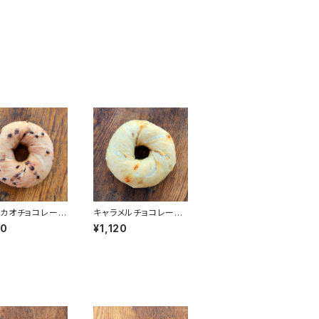
カオチョコレート
キャラメルチョコレート
【4個】
20
¥1,120