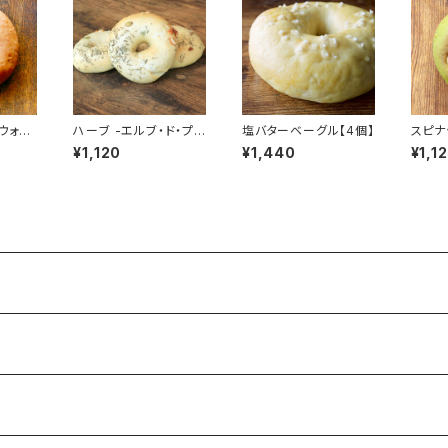
ウォー
ハーブ -エルブ・ド・プ
塩バターベーグル【4個】
スピナ
ロバンス【4個】
ツ【4
¥1,120
¥1,440
¥1,1