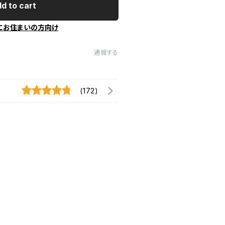
d to cart
にお住まいの方向け
通報する
(172)