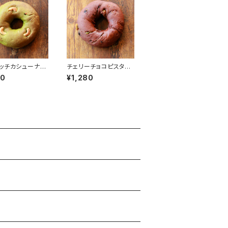
ッチカシューナッ
チェリーチョコピスタチ
個】
オ【4個】
20
¥1,280