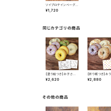
ソイプロテインベーグル
【スウィート】【3種×2個
¥1,720
セット】
同じカテゴリの商品
【塗り絵つき】お子さま
【折り紙つき】お
人気ベーグル10個セッ
間を楽しむベーグ
¥2,620
¥2,880
ト
個セット
その他の商品